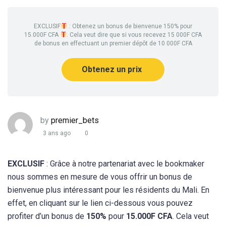
EXCLUSIF
: Obtenez un bonus de bienvenue 150% pour
15.000F CFA
. Cela veut dire que si vous recevez 15 000F CFA
de bonus en effectuant un premier dépôt de 10 000F CFA
Obtenez un prix
by
premier_bets
3 ans ago
0
EXCLUSIF
: Grâce à notre partenariat avec le bookmaker
nous sommes en mesure de vous offrir un bonus de
bienvenue plus intéressant pour les résidents du Mali. En
effet, en cliquant sur le lien ci-dessous vous pouvez
profiter d’un bonus de
150%
pour
15.000F CFA
. Cela veut