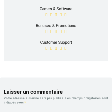
Games & Software
Bonuses & Promotions
Customer Support
Laisser un commentaire
Votre adresse e-mail ne sera pas publiée.
Les champs obligatoires sont
indiqués avec
*