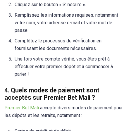
Cliquez sur le bouton « S’inscrire ».
Remplissez les informations requises, notamment
votre nom, votre adresse e-mail et votre mot de
passe.
Complétez le processus de vérification en
fournissant les documents nécessaires.
Une fois votre compte vérifié, vous êtes prêt à
effectuer votre premier dépôt et à commencer à
parier !
4. Quels modes de paiement sont
acceptés sur Premier Bet Mali ?
Premier Bet Mali
accepte divers modes de paiement pour
les dépôts et les retraits, notamment :