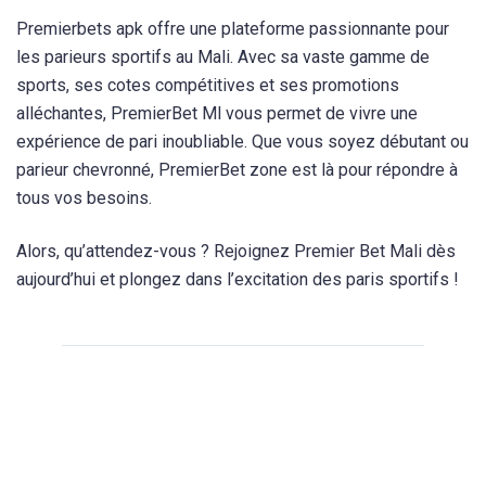
Premierbets apk offre une plateforme passionnante pour
les parieurs sportifs au Mali. Avec sa vaste gamme de
sports, ses cotes compétitives et ses promotions
alléchantes, PremierBet Ml vous permet de vivre une
expérience de pari inoubliable. Que vous soyez débutant ou
parieur chevronné, PremierBet zone est là pour répondre à
tous vos besoins.
Alors, qu’attendez-vous ? Rejoignez Premier Bet Mali dès
aujourd’hui et plongez dans l’excitation des paris sportifs !