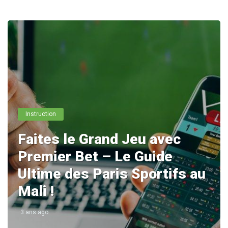
Instruction
Faites le Grand Jeu avec
Premier Bet – Le Guide
Ultime des Paris Sportifs au
Mali !
3 ans ago