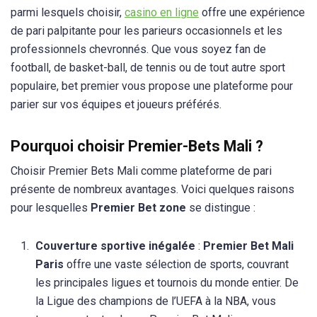
parmi lesquels choisir,
casino en ligne
offre une expérience
de pari palpitante pour les parieurs occasionnels et les
professionnels chevronnés. Que vous soyez fan de
football, de basket-ball, de tennis ou de tout autre sport
populaire, bet premier vous propose une plateforme pour
parier sur vos équipes et joueurs préférés.
Pourquoi choisir Premier-Bets Mali ?
Choisir Premier Bets Mali comme plateforme de pari
présente de nombreux avantages. Voici quelques raisons
pour lesquelles
Premier Bet zone
se distingue :
Couverture sportive inégalée
:
Premier Bet Mali
Paris
offre une vaste sélection de sports, couvrant
les principales ligues et tournois du monde entier. De
la Ligue des champions de l’UEFA à la NBA, vous